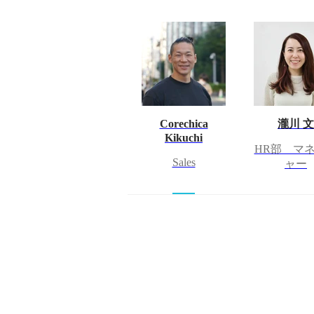
Corechica
瀧川 文
Kikuchi
HR部 マ
Sales
ャー