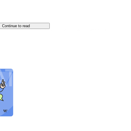
Continue to read
ャルを最大化する」を使命に、インバウンド領域にお
級のインバウンドビジネスメディア『訪日ラボ』の運
ィングサービスの提供を通じて、企業や自治体の取り
化プラットフォーム『口コミコム』により、MEO対
豊富な知見を活かし、海外媒体を含む多言語での店舗
ります。

ンサー向けセルフサンプリングサービス『trial 
力のある在日外国人インフルエンサーに実際に商品を