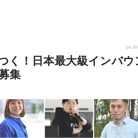
on
20
つく！日本最大級インバウ
募集