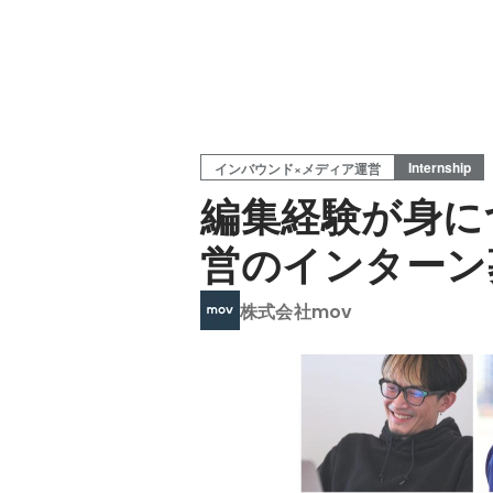
Internship
インバウンド×メディア運営
編集経験が身に
営のインターン
株式会社mov