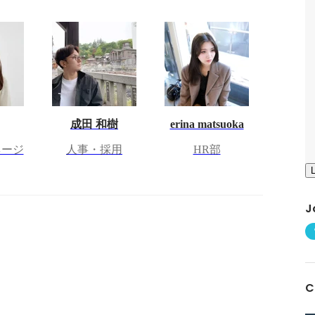
成田 和樹
erina matsuoka
ネージ
人事・採用
HR部
J
C