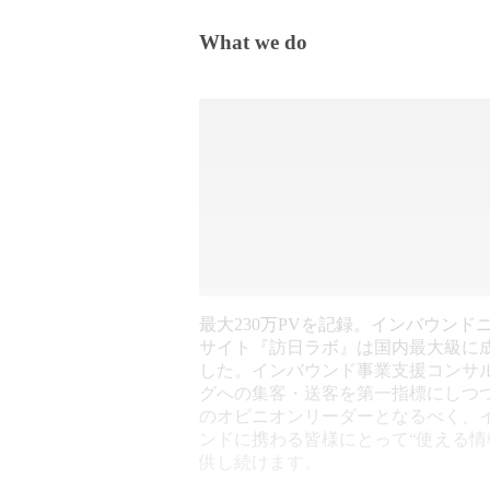
What we do
最大230万PVを記録。インバウンド
サイト『訪日ラボ』は国内最大級に
した。インバウンド事業支援コンサ
グへの集客・送客を第一指標にしつ
のオピニオンリーダーとなるべく、
ンドに携わる皆様にとって“使える情
供し続けます。