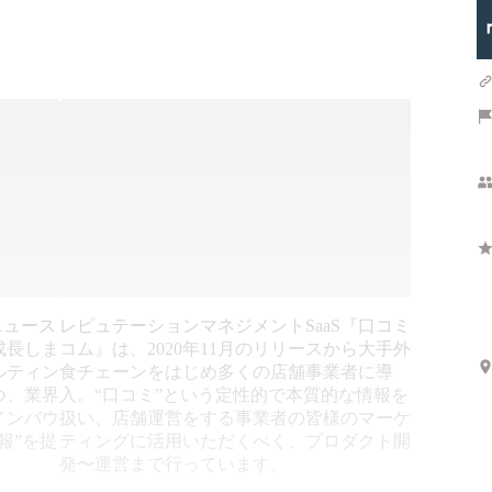
ニュース
レピュテーションマネジメントSaaS『口コミ
成長しま
コム』は、2020年11月のリリースから大手外
ルティン
食チェーンをはじめ多くの店舗事業者に導
つ、業界
入。“口コミ”という定性的で本質的な情報を
インバウ
扱い、店舗運営をする事業者の皆様のマーケ
報”を提
ティングに活用いただくべく、プロダクト開
発〜運営まで行っています。