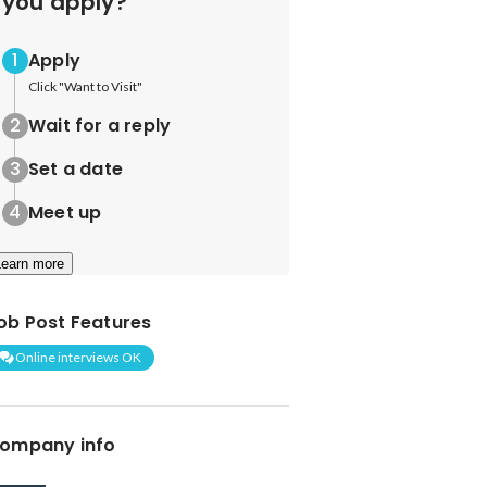
you apply?
Apply
Click "Want to Visit"
Wait for a reply
Set a date
Meet up
Learn more
ob Post Features
Online interviews OK
ompany info