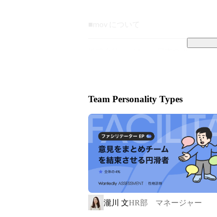
■mov について

─────────────────────

株式会社movは、「日本のポテンシ
いて多事業展開をしています。

・インバウンド支援事業：業界最大
Team Personality Types
営やインバウンド専門のコンサルテ
組みを支援しています。

・店舗支援事業：店舗向け集客一元
策の提供だけでなくインバウンドの
情報管理や口コミ分析にも対応してお
・メーカー支援事業：外国人インフルエ
瀧川 文
HR部 マネージャー
JAPAN』を提供しています。拡散