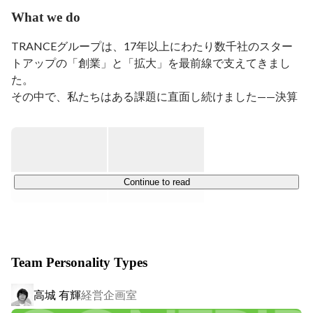
グ、データベースの再構築など、システム開発と情報管
What we do
理全般を統括。

TRANCEグループは、17年以上にわたり数千社のスター
現在は不動産テックスタートアップ、TranceTECH 
トアップの「創業」と「拡大」を最前線で支えてきまし
Capitalで挑戦しています。

た。

COOとして、家賃債務保証事業の統括と、不動産DXサ
その中で、私たちはある課題に直面し続けました——決算
ービス「prop form」の事業開発を担当しています。
書が少ないスタートアップは、どれだけ将来性があっても
入居審査を通らない。紙とFAXが残る不動産業界は、デジ
タル化が大幅に遅れている。

この課題を解決するために、私たちは17年以上蓄積した
不動産ノウハウとデータを「Tech」と「金融」に実装す
Continue to read
る挑戦を始めました。

現在、不動産DX事業と家賃保証事業を中核として、挑戦
と投資をつなげるエコシステムをつくる新規事業を展開し
ています。

Team Personality Types
主な事業内容

高城 有輝
経営企画室
DX事業
