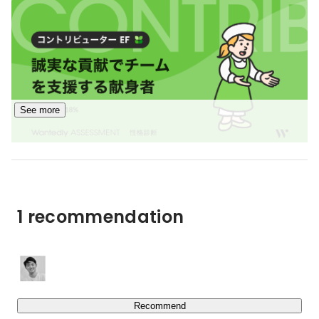
-不動産業界のアナログ業務をデジタル化し、オーナー・
管理会社・入居者の三者をつなぐプラットフォームを構築
しています。

・不動産DXサービス「Prop Form」の開発・展開
（
https://prop-form.com/
）

・物件情報・顧客情報の共通データ基盤構築

・AI・データ活用による業務効率化ツール

See more
・不動産オーナー・管理会社向けSaaSプロダクト

ビジネスサポート事業

スタートアップ特化型の家賃債務保証と保険サービスで、
新しい挑戦を支えます。

-オフィス特化型家賃債務保証事業（スタートアップ特
1 recommendation
https://trancetechcapital.co.jp/guarantee/
-オフィス特化型損害保険代理業

今回の募集は、DX事業・ビジネスサポート事業を中心と
Recommend
したポジションです。