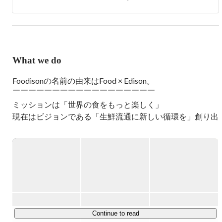
プラットフォームは3つのサービスで構成されています。
飲食店用の生鮮品EC「魚ポチ」、鮮魚専門店「sakana 
bacca」、フード業界の人材エージェント「フード人材バ
ンク」の運営をしています。
What we do
Foodisonの名前の由来はFood × Edison。

￣￣￣￣￣￣￣￣￣￣￣￣￣￣￣￣￣￣

ミッションは「世界の食をもっと楽しく」

現在はビジョンである「生鮮流通に新しい循環を」創り出
す生鮮流通プラットフォーム事業を推進しています。

プラットフォーム内では具体的には以下3つのサービスを
展開しています。

▶飲食店専用の生鮮品仕入サイト『魚ポチ(うおぽち)』 
https://uopochi.jp/info/
￣￣￣￣￣￣￣￣￣￣￣￣￣￣￣￣￣￣￣￣￣￣￣￣￣￣
￣￣￣￣￣￣￣￣￣

Continue to read