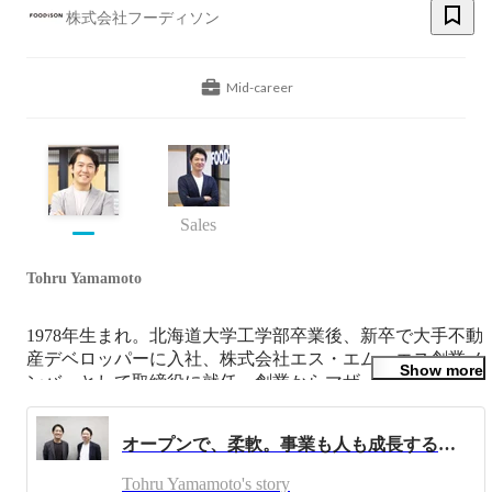
株式会社フーディソン
Mid-career
Sales
Tohru Yamamoto
1978年生まれ。北海道大学工学部卒業後、新卒で大手不動
産デベロッパーに入社、株式会社エス・エム・エス創業メ
Show more
ンバーとして取締役に就任。創業からマザーズ上場まで経
験。2013年4月、株式会社フーディソンを設立し、代表取
締役CEOに就任。”世界の食をもっと楽しく”をミッション
オープンで、柔軟。事業も人も成長する会社、フーディソンの組織づくりとは？【CEO＆CFO上場後インタビュー】
に”生鮮流通に新しい循環を”創り出すバーティカルプラッ
トフォームの運営をしています。

Tohru Yamamoto's story