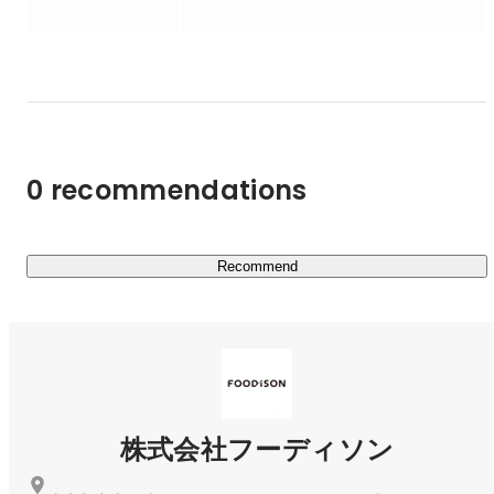
　飲食店向けに全国の産地や中央卸売市場から仕入れた商
品をネットを介して卸売りするサービス。日々4,000種類
以上の商品をウェブサイト上で販売、商品を店頭まで配送
しています。

▶いつも新しい発見のある街の魚屋『sakana bacca(サカ
ナバッカ)』 
https://sakanabacca.jp/
0 recommendations
￣￣￣￣￣￣￣￣￣￣￣￣￣￣￣￣￣￣￣￣￣￣￣￣￣￣
￣￣￣￣￣￣￣￣￣￣￣￣￣￣￣￣

　日本の風景から減りつつある街の魚屋をモダンにアップ
デートし、食べて美味しいだけではなく、魚を知り、体験
Recommend
できるお店作りを目指して、東京ではあまり流通していな
い魚種や高鮮度の鮮魚を販売する魚屋です。駅ナカ中心に
店舗展開しています。現在8店舗。

▶フード業界に特化した人材紹介サービス『フード人材バ
ンク』 
https://foodjinzaibank.jp/
株式会社フーディソン
￣￣￣￣￣￣￣￣￣￣￣￣￣￣￣￣￣￣￣￣￣￣￣￣￣￣
￣￣￣￣￣￣￣￣￣￣￣￣￣￣
