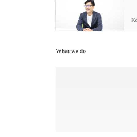
【
る
Ko
What we do