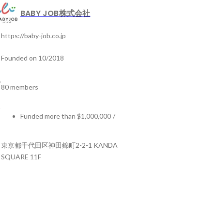
BABY JOB株式会社
https://baby-job.co.jp
Founded on 10/2018
80 members
Funded more than $1,000,000
/
東京都千代田区神田錦町2-2-1 KANDA
SQUARE 11F