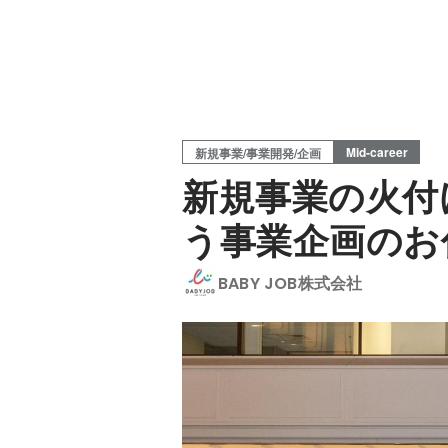
Mid-career
新規事業/事業開発/企画
新規事業の火付
う事業企画のお
BABY JOB株式会社