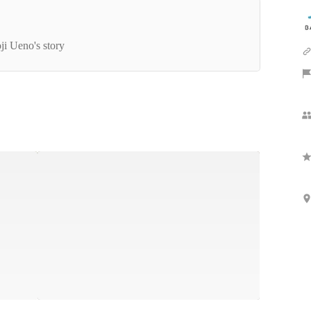
代表者インタビュー】BABY JOB代表上野が語
、会社の魅力と、その原点。
ji Ueno's story