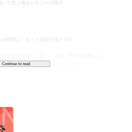
繋いで登
上場セレモニーの様子


の時間に、もっと笑顔とゆとりを。

「現金集金が当たり前」。 保育・子育て業界には、
く残っています。私たちBABY JOBは、ここにメス
Continue to read
な時間を創出する社会課題解決型のベンチャー企業で
額サービス）

護者双方の負担を軽減する急成長サービスです。（日