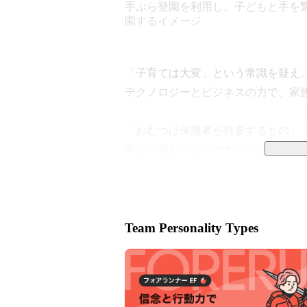
手ぶら登園を利用し、子どもと手を
園するイメージ
「子育ては大変」という常識を疑え。
テクノロジーとビジネスの力で、家族
「おむつは保護者が持参するもの」
昔から変わらないアナログな慣習が多
を入れ、子育てDXによって圧倒的
す。

ー 展開している3つの事業ー 

Team Personality Types
01 ｜ 手ぶら登園（保育施設おむつ定
 導入園は10,000施設を突破し、おむつサブスクリプション業界シェアNo.1。おむつの名
前書きと持参をなくし、保育士と保