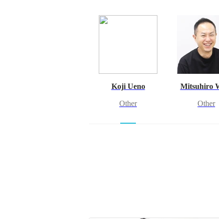
Koji Ueno
Mitsuhiro 
Other
Other