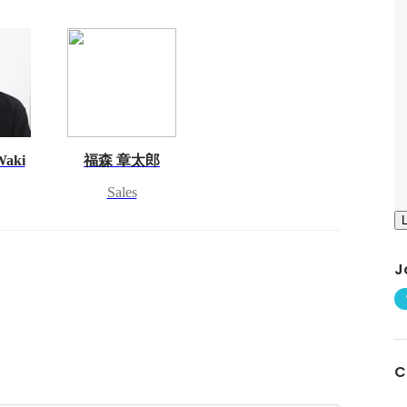
Waki
福森 章太郎
Sales
J
C