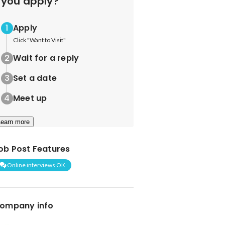
you apply?
Apply
Click "Want to Visit"
Wait for a reply
Set a date
Meet up
Learn more
ob Post Features
Online interviews OK
ompany info