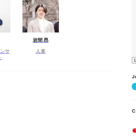
岩間 昂
コンサ
人事
ト
J
C