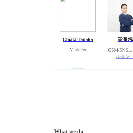
Chiaki Tanaka
高瀬 颯
Marketer
CSM/SNS
ルタン
What we do