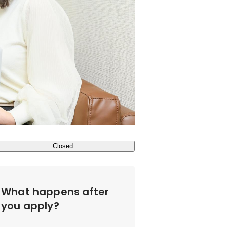
Closed
What happens after
you apply?