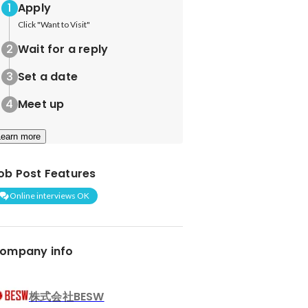
Apply
Click "Want to Visit"
Wait for a reply
Set a date
Meet up
Learn more
ob Post Features
Online interviews OK
ompany info
株式会社BESW