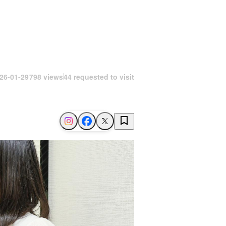
26-01-29
798 views
44 requested to visit