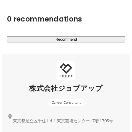
・HR Agency（人材紹介）

・HR BPO（業務委託派遣）

0 recommendations
・HR CARE（介護）

■主なサービス

・YORISOI CAREER

Recommend
第二新卒や若手に特化した就職・転職サービス。

キャリアの相談から入社後のフォローまで、求職者に寄り
添ったサポートをします。

https://yorisoi-career.com/
株式会社ジョブアップ
・JOBハイクラス

Career Consultant
ミドル・ハイクラス層に特化した転職サービス。

求職者一人ひとりに合わせたキャリアアップのサポートを
します。

東京都足立区千住1-4-1 東京芸術センター17階 1705号