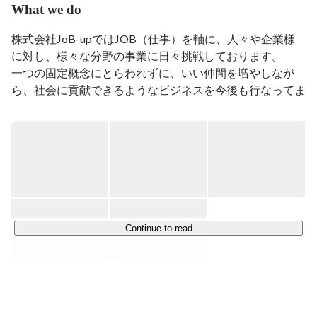
What we do
株式会社JoB-upではJOB（仕事）を軸に、人々や企業様
に対し、様々な分野の事業に日々挑戦しております。

一つの固定概念にとらわれずに、いい仲間を増やしなが
ら、社会に貢献できるようなビジネスを今後も行なってま
いります。

・JoB-upコーポレートサイト

https://job-up.work/
【JOB-UPの取り組む3つの軸】

①HR connect（人と人を繋ぐ事業）

Continue to read
求職者の就職・転職のサポートや企業への人材紹介、訪問
介護など、HRを通じて人と人とを繋ぐ取り組みを行なっ
ています。

■主な取り組み
