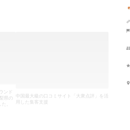
バウンド
中国最大級の口コミサイト「大衆点評」を活
梨県の
用した集客支援
した。