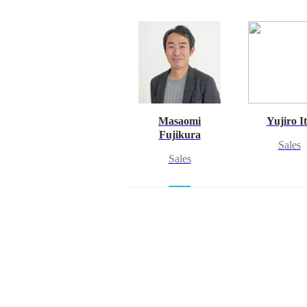
Masaomi
Yujiro I
Fujikura
Sales
Sales