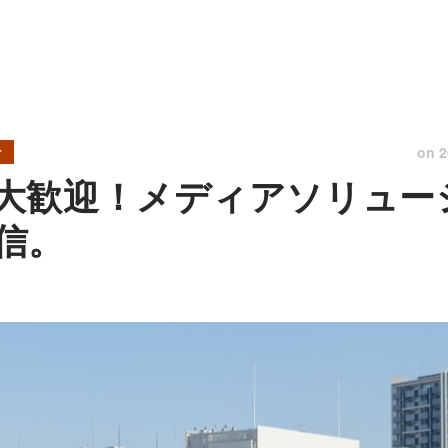
on
2
r
大歓迎！メディアソリュー
信。