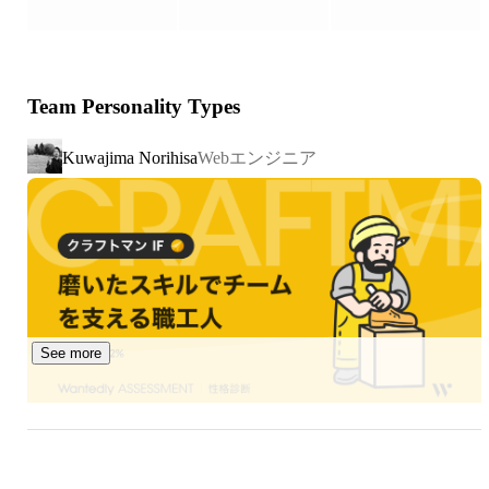
シナジーを発揮していくことを得意としています。

＼業務を通して、下記のような経験を得ることができま
Team Personality Types
す！／

・React / Next.js を中心とした先端的なフロントエンド開
Webエンジニア
Kuwajima Norihisa
発

・Node.js / Java / PHP などによるバックエンド開発

・API設計、DB設計を含むシステム開発全般

・生成AIを含む新技術のPoCや実装への挑戦

・顧客と直接コミュニケーションを取りつつ、要件定義や
設計から開発まで幅広く関わる経験

・チームで協力しながら、自分のスキルに応じてステップ
アップできる環境

See more
・札幌を拠点にしながら、大手企業・先端企業の案件にも
参画できるチャンス