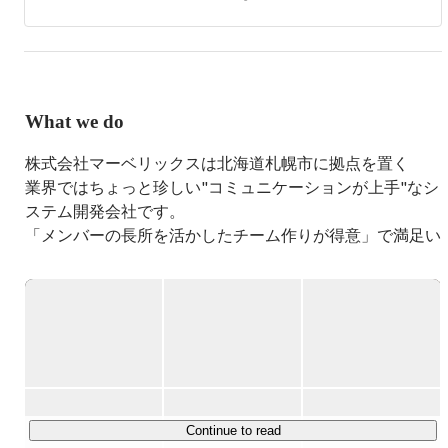
社マーベリックス設立。テーマは「最高のチームでシナジ
ーを生み出す」。

マーベリックスを札幌で一番ワクワクする会社にしたい！
じゃなくてする！
What we do
株式会社マーベリックスは北海道札幌市に拠点を置く

業界ではちょっと珍しい"コミュニケーションが上手"なシ
ステム開発会社です。

「メンバーの長所を活かしたチーム作りが得意」で満足い
ただけるパフォーマンスを提供致します。

お客様は、東京、大阪、北海道と全国におり、

主な業務内容としては、Web制作やWebシステム、業務
システムの開発などです。

技術力が高い人、話すのが得意な人、調整力がある人など
様々な個性や能力を活かし、お互いの得意領域を活かした
Continue to read