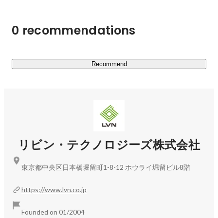
世の中にまだ無い独自性の高いWEBサービスを順次投入
0 recommendations
し、新しい市場を創り出すことで、さらなる拡大を目指し
ています。
Recommend
リビン・テクノロジーズ株式会社
東京都中央区日本橋堀留町1-8-12 ホウライ堀留ビル8階
https://www.lvn.co.jp
Founded on 01/2004