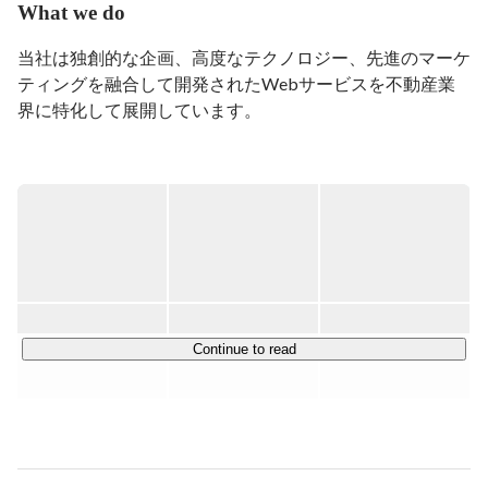
What we do
当社は独創的な企画、高度なテクノロジー、先進のマーケ
ティングを融合して開発されたWebサービスを不動産業
界に特化して展開しています。

不動産プラットフォーム事業では、不動産・住宅関連会社
向けに企業と生活者をWebでマッチングさせる成功報酬
型サービスを提供しています。

当事業の特徴は、生活者は便利なサービスを無料で利用で
き、広告掲載企業は何らかの成果があった場合にのみ費用
発生する成功報酬型を採用している点です。

リビンマッチをはじめ、複数のバーティカルメディアを運
Continue to read
営しておりますが、全てこの方式を採用しています。

各サービスは、巨大な不動産市場でニッチトップを目指し
ており、特に不動産売却領域は日本最大級にまで成長して
います。
