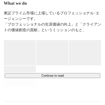
ます。

What we do
Web・ゲーム領域については自社内に制作チームも保持
しており、東京本社同様にTV・映像・Web・ゲーム・
東証プライム市場に上場しているプロフェッショナル･エ
広告という業界を事業領域としております。

ージェンシーです。

「プロフェッショナルの生涯価値の向上」と「クライアン
独自運営を行っていますので、運営体制はまさにプチ★
クリーク・アンド・リバー社。

トの価値創造の貢献」というミッションのもと、

是非、クリエイティブ職、エージェント職共に採用を行
クリエイターをはじめとするプロフェッショナルの方々に
っておりますので、ご興味ございましたらお気軽にお問
さまざまな働き方をご提案しています。

い合わせくださいませ。

映像、ゲーム、Web、広告・出版、作家など、クリエイ
皆様との出会いを楽しみにしております♪
ティブ領域を中心に、プロデュース（開発・請負）、エー
ジェンシー（紹介・派遣）、ライツマネジメント（知的財
産の企画開発・流通）の3つを柱に事業を展開していま
す。

Continue to read
設立以来30年以上にわたり、“プロフェッショナルのため
に”という想いは揺らぐことなく、

私たちクリーク･アンド･リバー社の理念として在り続けて
います。