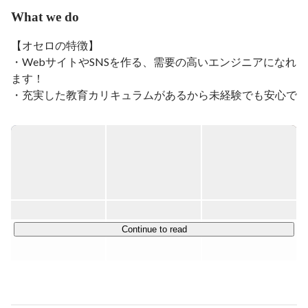
What we do
【オセロの特徴】

・WebサイトやSNSを作る、需要の高いエンジニアになれ
ます！

・充実した教育カリキュラムがあるから未経験でも安心で
す！

・お仕事をレベルアップさせた分だけ大幅な年収アップが
見込めます！

当社は未経験でも安心な「充実したカリキュラム」がある
ので、初めてWebエンジニアに挑戦する方の応募も大歓
迎です！

カリキュラムを学んだ後は、先輩エンジニアと共に実際に
Continue to read
開発のお仕事をいくつか経験していただき、スキルがしっ
かりと身についたらデビューです！

【エンジニアデビュー後のお仕事】
