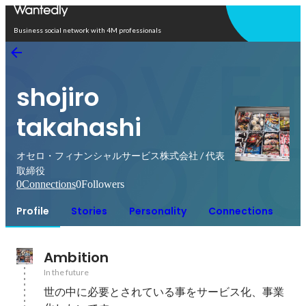
Open in app
Business social network with 4M professionals
shojiro
takahashi
オセロ・フィナンシャルサービス株式会社 / 代表
取締役
0
Connections
0
Followers
Profile
Stories
Personality
Connections
Ambition
In the future
世の中に必要とされている事をサービス化、事業