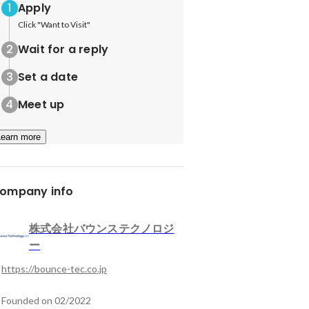
Apply
Click "Want to Visit"
Wait for a reply
Set a date
Meet up
Learn more
ompany info
株式会社バウンステクノロジ
ー
https://bounce-tec.co.jp
Founded on 02/2022