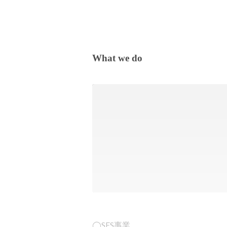
What we do
◯SES事業
