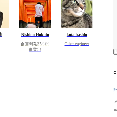
造
Nishino Hokuto
kota hashio
Other engineer
企画開発部/SES
事業部
C