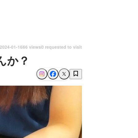
2024-01-16
66 views
0 requested to visit
んか？