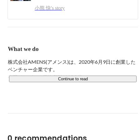
小熊 快's story
2020年4月~2023年8月

都内某営業会社にて営業職として勤務

2023年9月~

株式会社AMENS 入社🔥

個人のスキルはもちろんの事、会社と共に一緒に成長でき
What we do
る環境を作っていきます。

株式会社AMENS(アメンス)は、2020年6月9日に創業した
ベンチャー企業です。

在籍メンバーの平均年齢は25.2歳。

Continue to read
代表の小嶺が大学時代から営業代行業務を行なっており、
そこで培った経験やスキルを活かし、大学卒業後に起業し
ました。

現在、人材紹介事業とSNSマーケティング事業を展開して
おり、人材紹介事業を主軸によりお客様の身近な存在にな
0 recommendations
るべく、「人と信頼」をモットーに全社員の総力で取り組