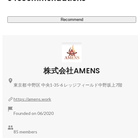
んでいます。

Recommend
▼有料職業紹介

転職したいけど「学歴の壁が高い」「自分にはスキルがな
い」「もっと活躍できる場はあるのだろうか」

採用活動を行っているけど「広告費が高い」「ペルソナが
合わない」「応募が少なすぎる」

株式会社AMENS
もっと成長したいから「活躍の機会が欲しい」「自分は〇
東京都 中野区 中央1-35-6 レッジフィールド中野坂上7階
〇ができる」「大きな夢がある」

https://amens.work
AMENSの人材事業部では、求職者・雇用主・弊社従業員
Founded on 06/2020
85 members