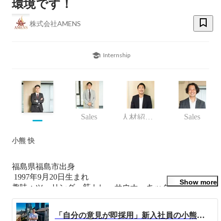
環境です！
株式会社AMENS
Internship
Sales
Sales
人材紹介事業部
小熊 快
福島県福島市出身

 1997年9月20日生まれ

Show more
趣味：ツーリング、筋トレ、サウナ、キックボクシング、
ネットショッピング

好きな食べ物：お母さんのハンバーグ🍖

「自分の意見が即採用」新入社員の小熊快が語る、ベンチャー企業AMENSの魅力｜社員インタビュー第２弾
モットー：何をしたいかじゃなくて誰と仕事をするか
