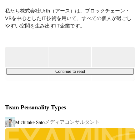
私たち株式会社Urth（アース）は、ブロックチェーン・
VRを中心としたIT技術を用いて、すべての個人が過ごし
やすい空間を生み出すIT企業です。

■事業内容■

・Webサービス開発

建築士や建築デザイナーのプラットフォーム「7kake」を
開発・運営しています。

Continue to read
・VR事業

設計士やデザイナーが手がけた法人向けのVR空間で、新
しいコミュニケーションが行えます。

Team Personality Types
・NFT／ブロックチェーン事業

建築にブロックチェーン技術を導入するための研究・開発
メディアコンサルタント
Michitake Sato
を行っています。

■プロダクトラインナップ■
