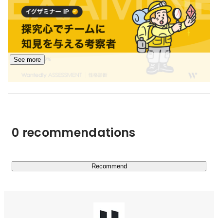
・metatell

企業様の新しい働き方を支えるメタバース空間を提供しま
す。メタバース空間を用い、コミュニケーションの取れる
新しいウェブページを作成することが可能です。

See more
・7kake

建築やデザインを仕事にする方向けの業務管理システムで
す。メタバース内の建築設計などVR建築業務の発注・受
注から契約、支払いまで、すべてオンラインで完結できる
優れものです。

0 recommendations
▍建築士、デザイナーが活動する機会を広げるサービス

当社のプラットフォームを使えば、現実世界で活躍する建
築士と共に理想の空間をつくり上げることができます。当
Recommend
事業が広がるにつれて、建築士やデザイナーの方にも活動
の裾野を広げていただけるはずです。

▍新たなマーケティング手法としての活用にも
