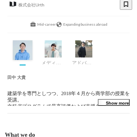
株式会社Urth
Mid-career
Expanding business abroad
メディアコンサルタント
アドバイザー
田中 大貴
建築学を専門としつつ、2018年４月から商学部の授業を
受講。

Show more
文科省プログラムで最高評価および支援を受け、大学在
学中に起業。

メタバース分野において、一部上場の大企業にも多数活
用されるサービスを生み出す。
What we do