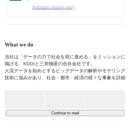
Nobuhiro Jinnai's story
What we do
当社は「データの力で社会を前に進める」をミッションに
掲げる、KDDIと三井物産の合弁会社です。

人流データを始めとするビッグデータの解析やモデリング
技術に強みがあり、社会・都市・経済の様々な事象を詳細
に可視化・分析することで、まちづくりや観光、交通、土
木、防災、商業戦略（小売等）などの高度化に貢献してい
ます。

特に、ヒト1人1人、車1台1台レベルの動きを再現できる
高粒度な人流データ「GEOTRA Activity Data（ジオトラア
Continue to read
クティビティデータ）」は、自治体や国内外の企業様の新
たな意思決定の基盤として高く評価されています。
