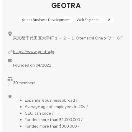
GEOTRA
Sales / Business Development
Web Engineer
+
8
東京都千代田区大手町１－２－１ Otemachi Oneタワー ６F
https://www.geotra.jp
Founded on 04/2022
30 members
Expanding business abroad
/
Average age of employees in 20s
/
CEO can code
/
Funded more than $1,000,000
/
Funded more than $300,000
/