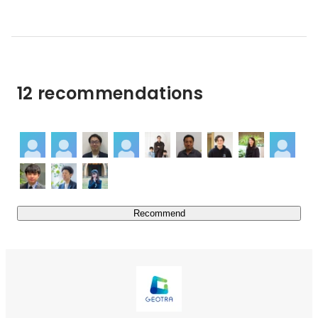
更に、社内の取り組みだけでなく、国内有数の複数の大学
との共同研究などを通じて位置情報×AIのプロフェッショ
ナルとして自らを進化させ、直近ではAIやビッグデータを
基にした将来予測/シミュレーション技術を確立し、より
高度な価値提供が可能になっています。

12 recommendations
創業以来3年を経て、数多くの大手企業・自治体・研究機
関との取り組みを通じて事業も組織も急速に成長していま
す。また、国内に留まらず海外顧客向けのサービス提供
や、類似事業の開発にあたっての包括的な技術支援といっ
た海外展開も始まっています。
Recommend