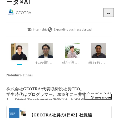
ータ×AI
GEOTRA
Internship
Expanding business abroad
代表取締役副社長
執行役員 CTO
執行役員 CSO 経営企画部長
Nobuhiro Jinnai
株式会社GEOTRA/代表取締役社長CEO。

学生時代はプログラマー。2018年に三井物産に新卒入社
Show more
し、Digital Transformation活動立ち上げや戦略立案に従
事。

2021年より三井物産×KDDIの共同プロジェクトを立ち
【GEOTRA社員の1日#2】社長編
上げ、2022年にGEOTRAを設立。(当時)29歳で社長に就