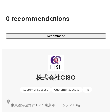
ないつつ、自社のセキュリティ実態を理解してもらうため
に、弊社独自の診断サービスである「CISOセキュリティ
ドック」を提供しています（只今特許出願中です！）。診
0 recommendations
断後は、お客様の守りたいもの（個人情報など）、大切に
したいもの（ノウハウなど）に優先順位付を行いながら
様々なセキュリティ支援サービスを行なっています。
Recommend
株式会社CISO
Customer Success
Customer Success
+
8
東京都港区海岸1-7-1 東京ポートシティ10階