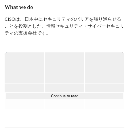
とを役割として、究極のセキュリティである「人の心根
What we do
を良くすることでセキュリティのことを考える必要のな
い世界の実現」を目指し、事業を進めています。
CISOは、日本中にセキュリティのバリアを張り巡らせる
ことを役割とした、情報セキュリティ・サイバーセキュリ
ティの支援会社です。

日本の会社のうち99％は、中堅・中小企業。

その中堅・中小企業を守ることが、結果的に日本にセキュ
リティのバリアを

張り巡らせることに繋がると考えています。

サイバーセキュリティは、目に見えず、わかりにくい。

実際に被害に遭ってから、ことの重要性に気づくことが多
くあります。

Continue to read
痛い目を見る前に対策を打っていただけるように、わかり
やすい情報発信に努めています。

具体的には、講演や執筆、メディアを通じた啓蒙活動を行