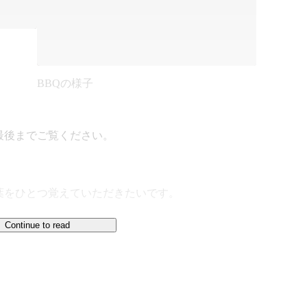
BBQの様子
後までご覧ください。

をひとつ覚えていただきたいです。

Continue to read
えて見えない景色を見に行くことです。ひとりひとり
し、人間社会を前進させる。そのこと自体に人生の意