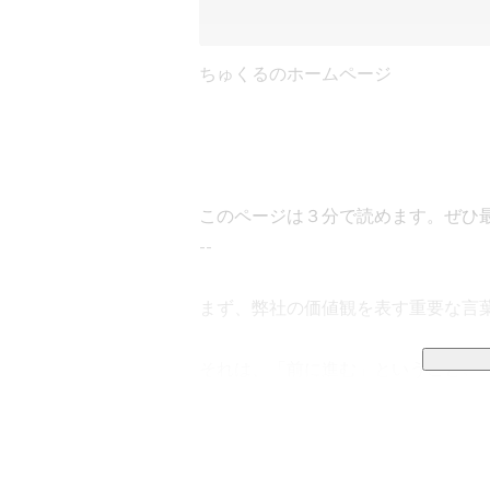
ちゅくるのホームページ
このページは３分で読めます。ぜひ最
--

まず、弊社の価値観を表す重要な言葉
それは、「前に進む」ということ。

前に進むとは、幾多の困難を乗り越
が前進することで、事業を前に動か