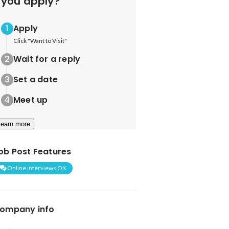
you apply?
Apply
Click "Want to Visit"
Wait for a reply
Set a date
Meet up
Learn more
ob Post Features
Online interviews OK
ompany info