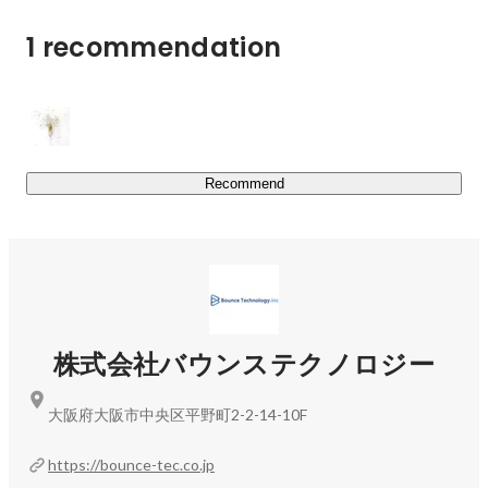
た、特に合理性を重視する流れもありますが、誰かのため
1 recommendation
に、シンプルにその場その場で必要とされてることを積み
上げていくことが何よりも大切にしています。

②ITスキル×人間力

変化が大きくかつスピーディに変化していく世の中におい
て、ITスキルを身につけることで、大きな武器を手に入れ
Recommend
ることができると考えております。元々、個々人が持ち合
わせてる人としての魅力に加えてITスキルを身につけるこ
とでこの荒波を乗り越えていけると信じております。

③自身の頭で考え切り開く力を

こうあるべき、こうすべきなどべき論が蔓延ってる印象が
株式会社バウンステクノロジー
ありますが、本質的には万人にとって一律すべきことなど
存在しないと思っています。誰かに頼るのではなく、自身
の頭で考え、やりたい事を自らで見つけ、そのやりたいこ
大阪府大阪市中央区平野町2-2-14-10F
との実現のためになにをする必要があるのかを考え、実践
することが大事と考えております。自分の頭で考え続け、
https://bounce-tec.co.jp