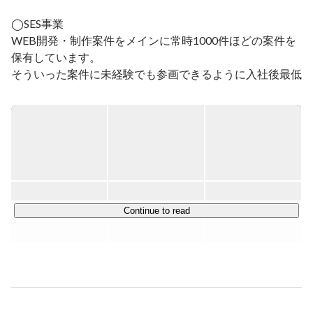
経営コンサルティング事業部立ち上げの実績を買われ、
マネージャーとして中小企業を対象に

◯SES事業

財務コンサルティングを行っている会社に就職。企業再
WEB開発・制作案件をメインに常時1000件ほどの案件を
生支援業務や会社の抱える問題を直接的に解決すること
保有しています。

に携わり、2018年退社

そういった案件に未経験でも参画できるように入社後最低
6ヶ月は徹底して教育を実施します。

そして

2018年　株式会社NKFコンサルティング　設立

2019年　一般社団法人平成適塾　設立

◯受託開発事業

2020年　株式会社NKFソリューション（持株法人）　
大阪を中心に中小零細企業のコーポレートサイトの制作や
設立

地場メーカー・問屋などのECサイトの構築などを行って
います。

Continue to read
＜バウンステクノロジーが大事にしているフィロソフィー
＞

①見返りありきではなく人に求められる事を

ギブアンドティフという言葉がありますが、ついつい、ギ
ブしたら、何かリターンがあるのかも、してあげたのだか
ら何かお返しがあるだろうとか考えがちだと思います。ま