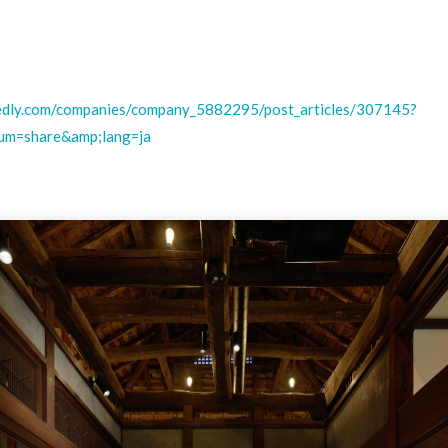
edly.com/companies/company_5882295/post_articles/307145?
um=share&amp;lang=ja