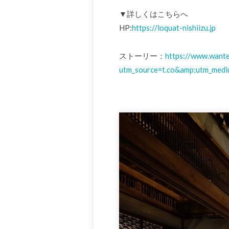
▼詳しくはこちらへ
HP:
https://loquat-nishiizu.jp
ストーリー：
https://www.want
utm_source=t.co&amp;utm_medi