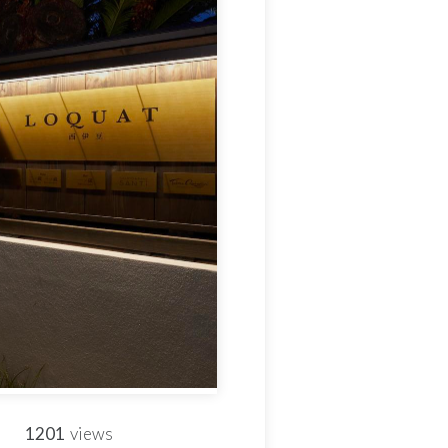
1201
views