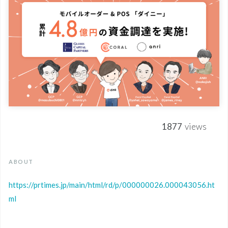
1877
views
ABOUT
https://prtimes.jp/main/html/rd/p/000000026.000043056.ht
ml