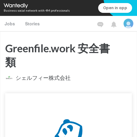
Open in app
Business social network with 4M professionals
Jobs
Stories
Greenfile.work 安全書
類
シェルフィー株式会社