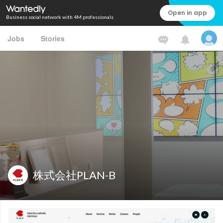
Open in app
Business social network with 4M professionals
Jobs
Stories
株式会社PLAN-B