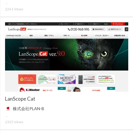
2241
Views
LanScope Cat
株式会社PLAN-B
2325
Views