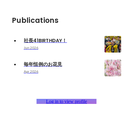
Publications
社長41BIRTHDAY！
Jun 2026
毎年恒例のお花見
Apr 2026
Log in to view profile