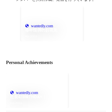
wantedly.com
毎年恒例のお花見
Apr 2026
Personal Achievements
wantedly.com
社長41BIRTHDAY！
Jun 2026