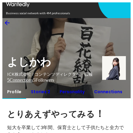
Open in app
Business social network with 4M professionals
よしかわ
ICK株式会社 / コンテンツディレクター・広報
5
Connections
5
Followers
Profile
Stories 2
Personality
Connections
！
とりあえずやってみる
短大を卒業して3年間、保育士として子供たちと全力で