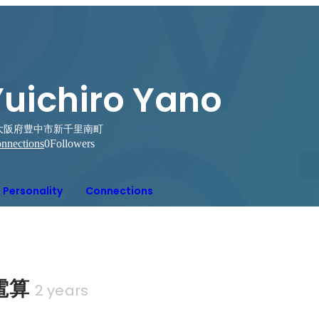
Yuichiro Yano
大阪府豊中市新千里南町
nnections
0
Followers
Personality
Connections
電算
2 years