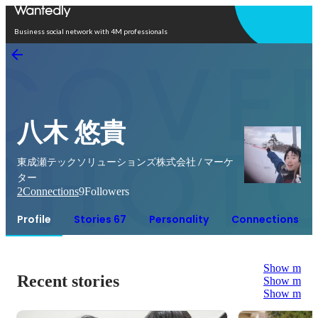
Open in app
Business social network with 4M professionals
八木 悠貴
東成瀬テックソリューションズ株式会社 / マーケ
ター
2
Connections
9
Followers
Profile
Stories 67
Personality
Connections
Show more
Recent stories
Show more
Show more