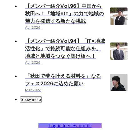
【メンバー紹介Vol.96】中国から
秋田へ！「地域×IT」の力で地域の
魅力を発信する新たな挑戦
Apr 2026
【メンバー紹介Vol.94】「IT×地域
活性化」で持続可能な仕組みを。
地域と地域をつなぐ架け橋へ！
Apr 2026
「秋田で夢を叶える材料を」なる
フェス2026に込めた願い
Mar 2026
Show more
Log in to view profile