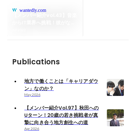
wantedly.com
【メンバー紹介vol.43】音楽
からIT業界へ挑戦！彼がなる
テックで成し遂げたいことと
Jul 2023
は
Publications
地方で働くことは「キャリアダウ
ン」なのか？
May 2026
【メンバー紹介Vol.97】秋田への
Uターン！20歳の若き挑戦者が真
摯に向き合う地方創生への道
Apr 2026