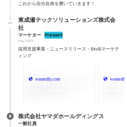
これから自分自身を磨いていきます！
東成瀬テックソリューションズ株式会
社
マーケター
Present
May 2023
-
採用支援事業・ニュースリリース・BtoBマーケテ
ィング
wantedly.com
wantedly
地方で働くことは「キャリア
【メンバー紹
ダウン」なのか？
へのUター
戦者が真摯
May 2026
Apr 2026
生への道
株式会社ヤマダホールディングス
一般社員