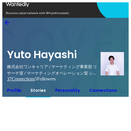
Open in app
Business social network with 4M professionals
Yuto Hayashi
株式会社ワンキャリア / マーケティング事業部 リ
サーチ室 / マーケティングオペレーション室 シニ
37
Connections
5
Followers
アリサーチマネージャー
Profile
Stories
Personality
Connections