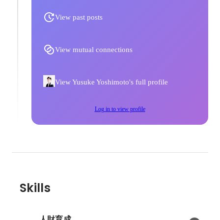
View past posts
View mutual connections
View Yusuke Yoshimoto's full profile
Log in to view profile
Skills
人財育成