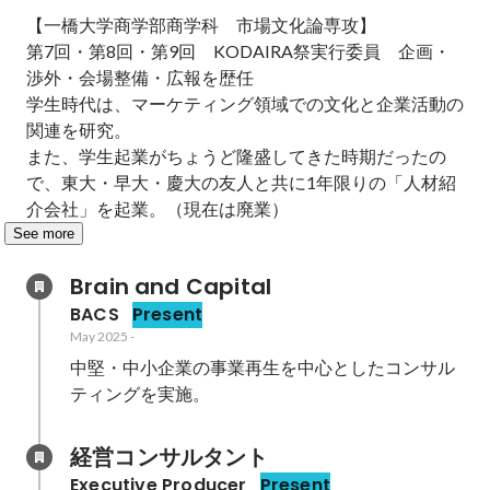
【一橋大学商学部商学科　市場文化論専攻】

第7回・第8回・第9回　KODAIRA祭実行委員　企画・
渉外・会場整備・広報を歴任

学生時代は、マーケティング領域での文化と企業活動の
関連を研究。

また、学生起業がちょうど隆盛してきた時期だったの
で、東大・早大・慶大の友人と共に1年限りの「人材紹
介会社」を起業。（現在は廃業）
See more
Brain and Capital
BACS
Present
May 2025
-
中堅・中小企業の事業再生を中心としたコンサル
経営コンサルタント
Executive Producer
Present