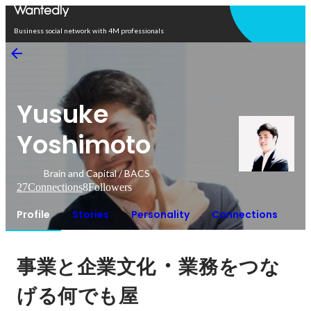
Open in app
Business social network with 4M professionals
Yusuke
Yoshimoto
Brain and Capital / BACS
27
Connections
8
Followers
Profile
Stories
Personality
Connections
・
事業と企業文化
業務をつな
げる何でも屋