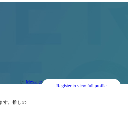
Message
Register to view full profile
います。推しの