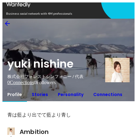
Open in app
Business social network with 4M professionals
yuki nishine
株式会社フォレストシンフォニー / 代表
0
Connections
0
Followers
Profile
Stories
Personality
Connections
青は藍より出でて藍より青し
Ambition