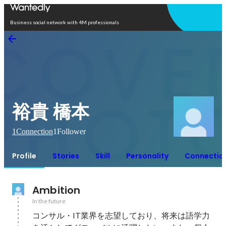
Open in app
Business social network with 4M professionals
裕貴 橋本
1
Connection
1
Follower
Profile
Stories
Skill
Personality
Connectio
Ambition
In the future
コンサル・IT業界を志望しており、将来は語学力