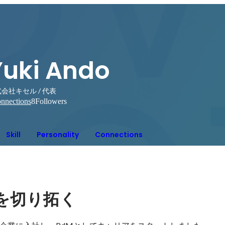
Yuki Ando
会社キセル / 代表
nnections
8
Followers
Skill
Personality
Connections
を切り拓く