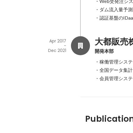
・Web受発注シス
・ダム流入量予測システム開発				
・認証基盤のIDa
大都販売
Apr 2017
-
Dec 2021
開発本部
・稼働管理システ
・全国データ集計
・会員管理システ
Publicatio