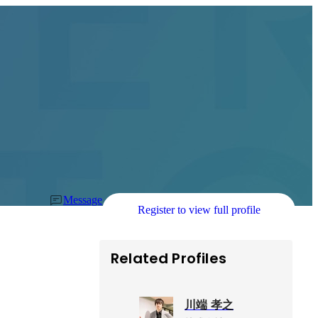
Message
Register to view full profile
Related Profiles
川端 孝之