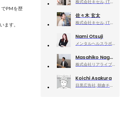
株式会社キセル, ITS事業部
トでPMを歴
佐々木 玄太
株式会社キセル, ITS事業部
います。
Nami Otsuji
メンタルヘルスラボ株式会社, 取締役COO
Masahiko Nagao
株式会社リアライブ, 管理部 採用G G長（採用責任者）
Koichi Asakura
目黒広告社, 朝倉チーム／クリエイティブ・ディレクター