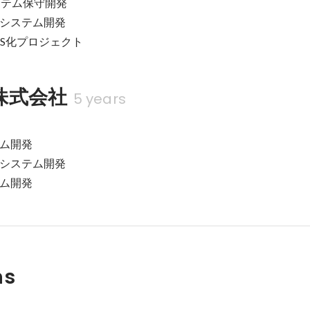
テム保守開発

													

aS化プロジェクト
株式会社
5 years
ム開発

システム開発

ム開発
ns