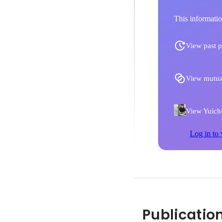
This informatio
View past p
View mutua
View Yuichi
Log in to 
Publicatio