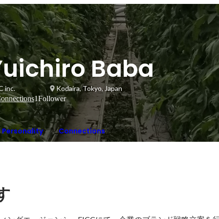
Yuichiro Baba
 inc.
Kodaira, Tokyo, Japan
onnections
1
Follower
Personality
Connections
す