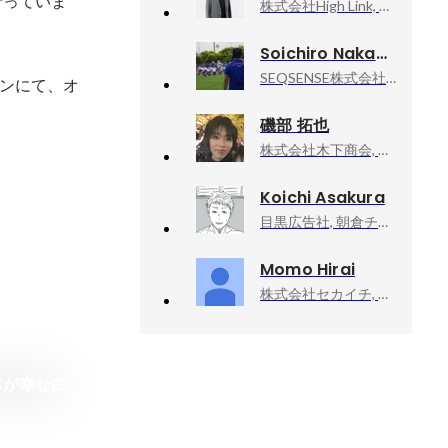
行っていま
株式会社High Link, CEO
Soichiro Nakamura
SEQSENSE株式会社, 代表取締役
ンにて、オ
磯部 拓也
株式会社木下商会, 不動産仲介事業部
Koichi Asakura
目黒広告社, 朝倉チーム／クリエイティブ・ディレクター
Momo Hirai
株式会社セカイチ, 人事部
体が幸せに