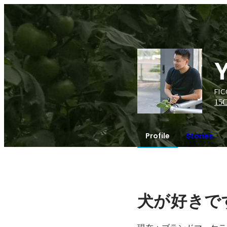
FICC
15
C
Profile
Stories
犬が好きで