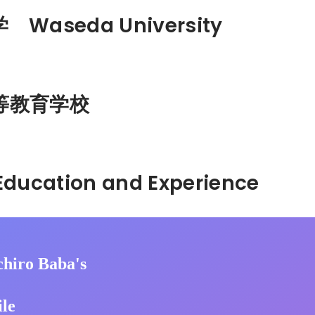
Waseda University
等教育学校
Hidden: Education and Experience	
chiro Baba's
ile