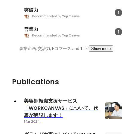
突破力
1
Recommended by
Yuji Ozawa
営業力
1
Recommended by
Yuji Ozawa
事業企画, 交渉力, Eコマース
and 1 skills
Show more
Publications
美容師転職支援サービス
「WORKCANVAS」について、代
表が解説します！
Mar 2024