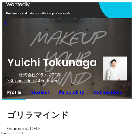
Open in app
Business social network with 4M professionals
Yuichi Tokunaga
株式会社グラム / CEO
33
Connections
14
Followers
Profile
Stories 1
Personality
Connections
ゴリラマインド
Gramn inc. CEO 