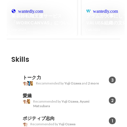
wantedly.com
wantedly.com
美容師転職支援サービス
グラムが大事にし
「WORKCANVAS」につい
VALUE&組織の文
て、代表が解説します！
Mar 2024
Feb 2022
Skills
トーク力
3
Recommended by
Yuji Ozawa
and
2 more
愛嬌
2
Recommended by
Yuji Ozawa
,
Ayumi
Matsubara
ポジティブ志向
1
Recommended by
Yuji Ozawa