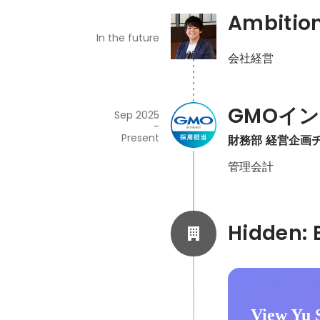
Ambitio
In the future
会社経営
GMOイ
Sep 2025
-
Present
財務部 経営企画
管理会計
View Yu S