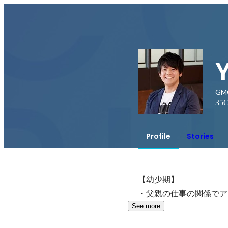
Y
GM
35
C
Profile
Stories
【幼少期】

・父親の仕事の関係でア
See more