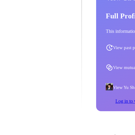
Full Prof
This informatio
View past p
View mutua
View Yu Shoj
Log in to 