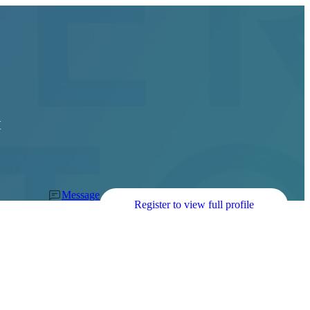
区
Message
Register to view full profile