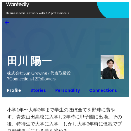
Open in app
Business social network with 4M professionals
田川 陽一
株式会社Sun Growing / 代表取締役
7
Connections
12
Followers
Profile
Stories
Personality
Connections
小学1年〜大学3年まで学生のほぼ全てを野球に費や
す。青森山田高校に入学し2年時に甲子園に出場。その
後、特待生で大学に入学。しかし大学3年時に怪我でプ
ロ野球選手になる夢を諦める。
