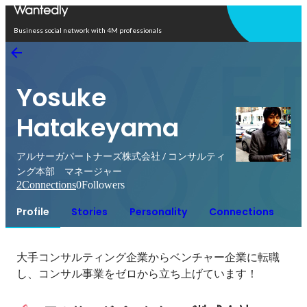
Open in app
Business social network with 4M professionals
Yosuke
Hatakeyama
アルサーガパートナーズ株式会社 / コンサルティ
ング本部 マネージャー
2
Connections
0
Followers
Profile
Stories
Personality
Connections
大手コンサルティング企業からベンチャー企業に転職
し、コンサル事業をゼロから立ち上げています！