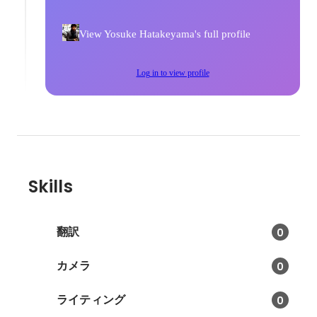
View Yosuke Hatakeyama's full profile
Log in to view profile
Skills
翻訳
0
カメラ
0
ライティング
0