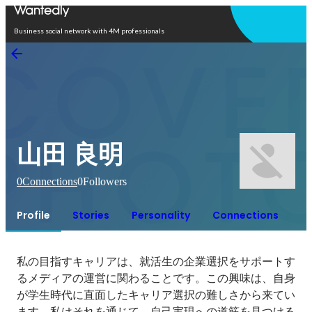
Open in app
Business social network with 4M professionals
山田 良明
0
Connections
0
Followers
Profile
Stories
Personality
Connections
私の目指すキャリアは、就活生の企業選択をサポートす
るメディアの運営に関わることです。この興味は、自身
が学生時代に直面したキャリア選択の難しさから来てい
ます。私はそれを通じて、自己実現への道筋を見つける