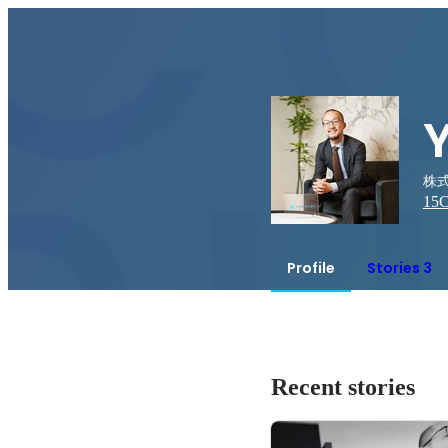
株式
15
C
Profile
Stories 3
Recent stories