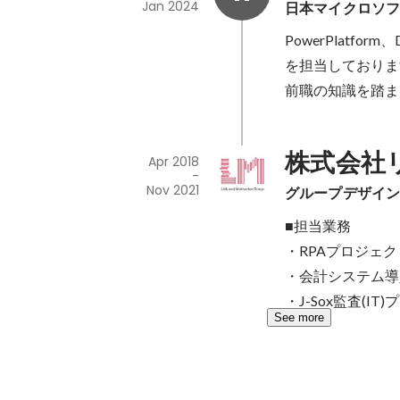
Jan 2024
日本マイクロソ
PowerPlatf
を担当しておりま
前職の知識を踏ま
株式会社
Apr 2018
-
Nov 2021
グループデザイ
■担当業務

・RPAプロジェ
・会計システム導
・J-Sox監査(I
See more