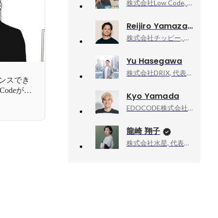
株式会社Low Code, アダプションサービス事業部
Reijiro Yamazaki
株式会社チッピー, 代表取締役
Yu Hasegawa
株式会社DRIX, 代表取締役CEO
ナンスでき
odeが目
Kyo Yamada
EDOCODE株式会社, 取締役
龍崎 翔子
株式会社水星, 代表取締役