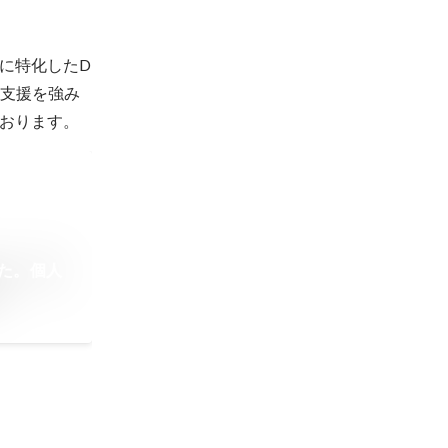
に特化したD
O支援を強み
ております。
た。個人