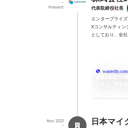
-
Present
代表取締役社長
エンタープライズ
Xコンサルティン
としており、全社
wantedly.com
創業2期目で4
できた「伴走支
Codeが目指
Dec 2025
日本マイ
Nov 2021
-