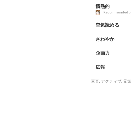
情熱的
Recommended b
空気読める
さわやか
企画力
広報
素直, アクティブ, 元