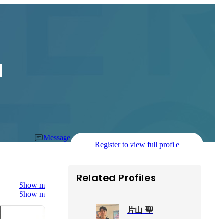
a
Message
Register to view full profile
Related Profiles
Show more
Show more
片山 聖