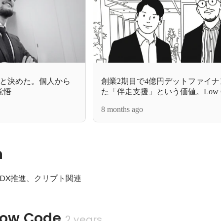
」と決めた。個人から
創業2期目で4億円デットファイ
覚悟
た「伴走支援」という価値。Low C
指すAI時代の新しい伴走の形
8 months ago
n
、DX推進、クリプト関連
w Code
2 years