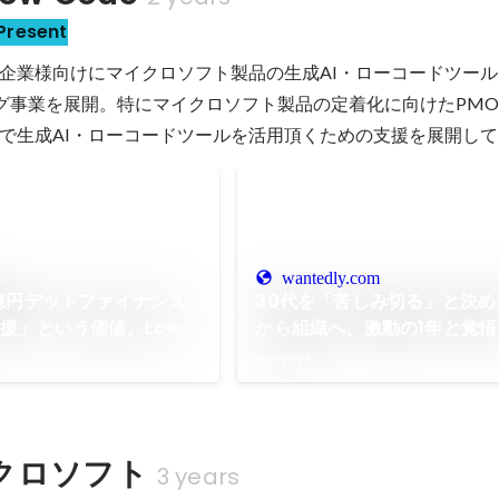
Present
企業様向けにマイクロソフト製品の生成AI・ローコードツール
グ事業を展開。特にマイクロソフト製品の定着化に向けたPM
で生成AI・ローコードツールを活用頂くための支援を展開し
wantedly.com
億円デットファイナンス
30代を「苦しみ切る」と決め
援」という価値。Low
から組織へ、激動の1年と覚悟
すAI時代の新しい伴走の形
Dec 2025
クロソフト
3 years