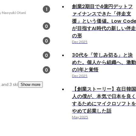
創業2期目で4億円デットフ
1
y
Naoyuki Otani
ァイナンスできた「伴走支
援」という価値。Low Cod
0
が目指すAI時代の新しい伴走
の形
0
Dec 2025
30代を「苦しみ切る」と決
0
めた。個人から組織へ、激
の1年と覚悟
0
Dec 2025
気
and 3 skills
Show more
【創業ストーリー】在日韓
人の僕が、本気で日本を良
するためにマイクロソフト
やめて起業した話
May 2025