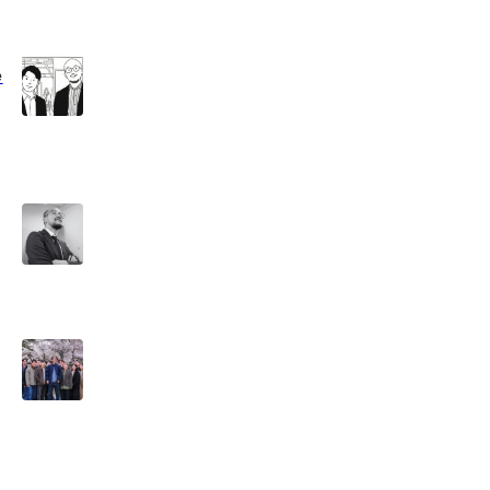
e
動
国
く
を