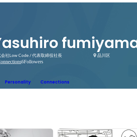
Yasuhiro fumiyam
会社Low Code / 代表取締役社長
品川区
onnections
6
Followers
Personality
Connections