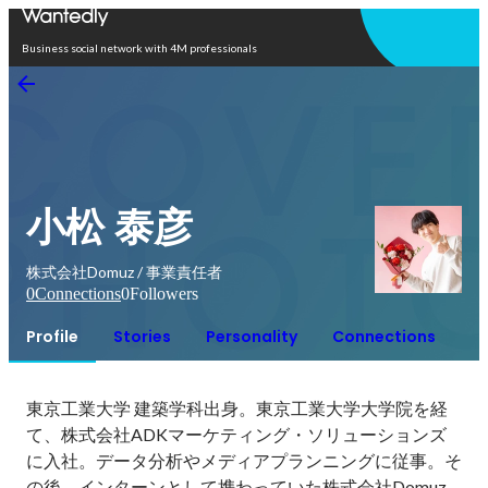
Open in app
Business social network with 4M professionals
小松 泰彦
株式会社Domuz / 事業責任者
0
Connections
0
Followers
Profile
Stories
Personality
Connections
東京工業大学 建築学科出身。東京工業大学大学院を経
て、株式会社ADKマーケティング・ソリューションズ
に入社。データ分析やメディアプランニングに従事。そ
の後、インターンとして携わっていた株式会社Domuz