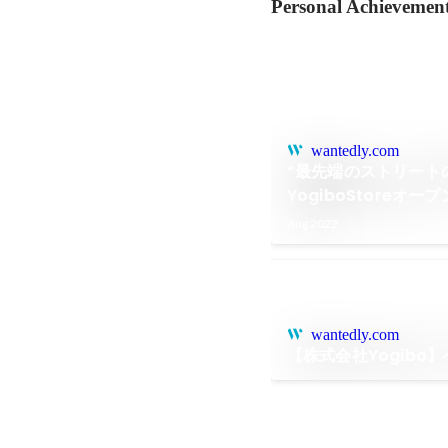
Personal Achievemen
wantedly.com
“最先端のストリートの
YogiboStoreオー
Aug 2022
wantedly.com
【株式会社Yogibo