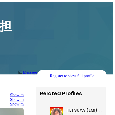
用担
Message
Register to view full profile
Related Profiles
Show more
Show more
Show more
TETSUYA (EMI) ASHIDA