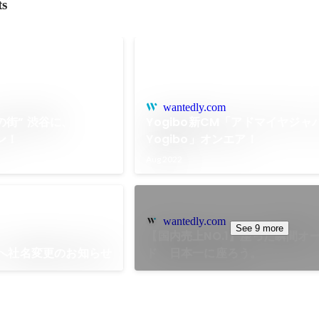
ts
wantedly.com
街” 渋谷に、
Yogibo新CM「アドマイヤジャパン
プン！
Yogibo」オンエア！
Aug 2022
wantedly.com
See 9 more
【国内売上NO.1】座った瞬間オ
】へ社名変更のお知らせ
ド 日本一に座ろう。