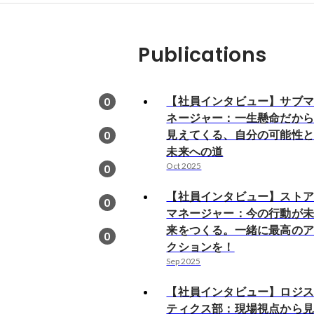
Publications
【社員インタビュー】サブ
0
ネージャー：一生懸命だか
見えてくる、自分の可能性
0
未来への道
Oct 2025
0
【社員インタビュー】スト
0
マネージャー：今の行動が
来をつくる。一緒に最高の
0
クションを！
Sep 2025
【社員インタビュー】ロジ
ティクス部：現場視点から