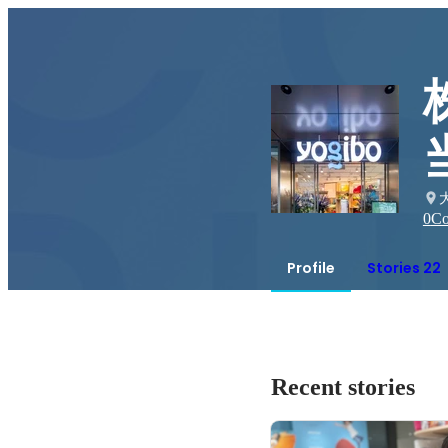
0
Co
Profile
Stories 22
Recent stories