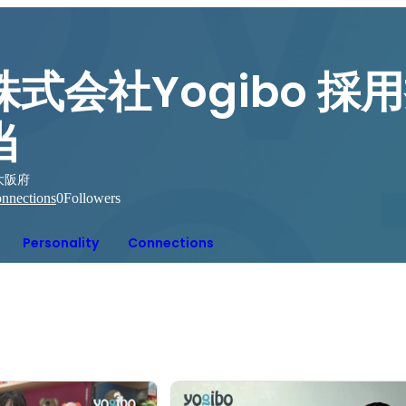
株式会社Yogibo 採
当
大阪府
nnections
0
Followers
Personality
Connections