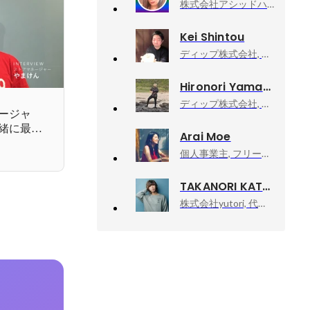
株式会社アシッドハウス, 代表取締役
Kei Shintou
ディップ株式会社, BizOps本部長
Hironori Yamane
ディップ株式会社, パラレル管理職
ージャ
緒に最高
Arai Moe
個人事業主, フリーランス
TAKANORI KATAISHI
株式会社yutori, 代表取締役社長