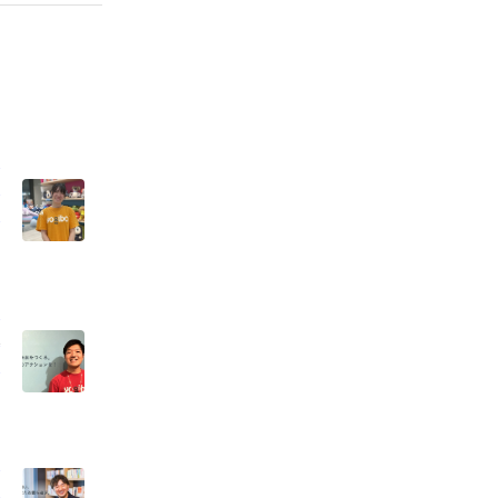
マ
ら
と
ア
未
ア
ス
見