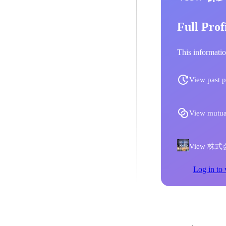
Full Prof
This informatio
View past p
View mutua
View 株式会社
Log in to 