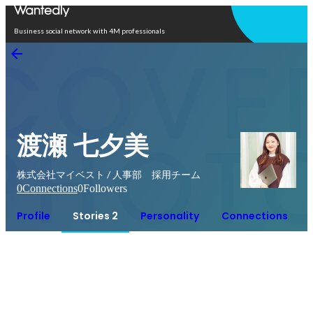
Open in app
Business social network with 4M professionals
渡瀬 七夕美
株式会社マイベスト / 人事部 採用チーム
0
Connections
0
Followers
Profile
Stories 2
Personality
Connections