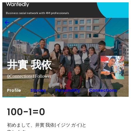
Open in app
Business social network with 4M professionals
井實 我依
0
Connections
1
Follower
Profile
Stories
Personality
Connections
100-1=0
初めまして、井實 我依(イジツ ガイ)と
