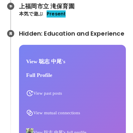
上福岡市立 滝保育園
本気で遊ぶ
Present
Hidden: Education and Experience	
View 聡志 中尾's
Full Profile
View past posts
View mutual connections
View 聡志 中尾's full profile