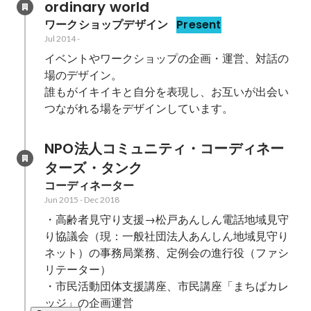
ordinary world
ワークショップデザイン
Present
Jul 2014
-
イベントやワークショップの企画・運営、対話の
場のデザイン。

誰もがイキイキと自分を表現し、お互いが出会い
つながれる場をデザインしています。
NPO法人コミュニティ・コーディネー
ターズ・タンク
コーディネーター
Jun 2015
-
Dec 2018
・高齢者見守り支援→松戸あんしん電話地域見守
り協議会（現：一般社団法人あんしん地域見守り
ネット）の事務局業務、定例会の進行役（ファシ
リテーター）

・市民活動団体支援講座、市民講座「まちばカレ
ッジ」の企画運営