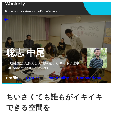
Open in app
Business social network with 4M professionals
聡志 中尾
一般社団法人あんしん地域見守りネット / 理事
14
Connections
6
Followers
Profile
Stories
Personality
Connections
ちいさくても誰もがイキイキ
できる空間を