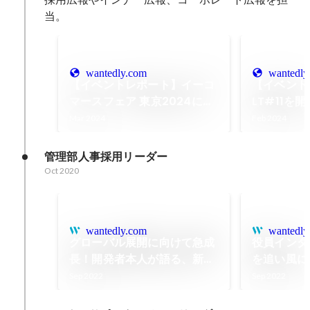
当。
wantedly.com
wantedly
【イベントレポート】イーコ
【イベント
マースフェア 東京2024に出
LT#11を
展・登壇しました
Mar 2024
Feb 2024
管理部人事採用リーダー
Oct 2020
wantedly.com
wantedly
グローバル展開に向けて急成
役員インタ
長！開発者本人が語る、新興
を追い風に
NoCodeサービスの0→1と
牽引した役
Sep 2022
Sep 2022
1→10
展望