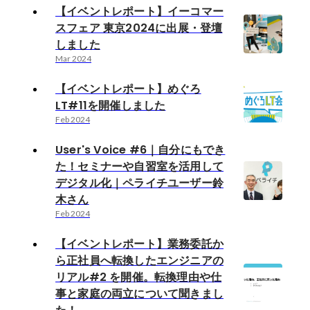
【イベントレポート】イーコマー
スフェア 東京2024に出展・登壇
しました
Mar 2024
【イベントレポート】めぐろ
LT#11を開催しました
Feb 2024
User's Voice #6｜自分にもでき
た！セミナーや自習室を活用して
デジタル化｜ペライチユーザー鈴
木さん
Feb 2024
【イベントレポート】業務委託か
ら正社員へ転換したエンジニアの
リアル#2 を開催。転換理由や仕
事と家庭の両立について聞きまし