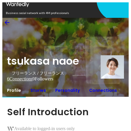
Open in app
Business social network with 4M professionals
tsukasa naoe
フリーランス / フリーランス
6
Connections
9
Followers
Profile
Stories
Personality
Connections
Self Introduction
Available to logged-in users only