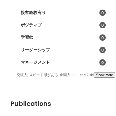
接客経験有り
0
ポジティブ
0
学習欲
0
リーダーシップ
0
マネージメント
0
突破力, スピード感がある, 企画力・調整力・実行力
and 2 skills
Show more
Publications