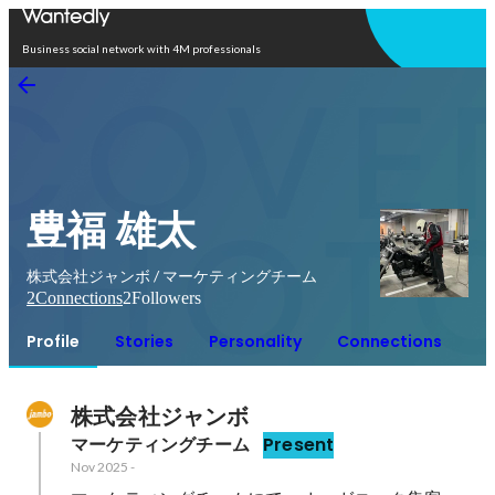
Open in app
Business social network with 4M professionals
豊福 雄太
株式会社ジャンボ / マーケティングチーム
2
Connections
2
Followers
Profile
Stories
Personality
Connections
株式会社ジャンボ
マーケティングチーム
Present
Nov 2025
-