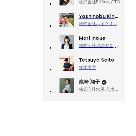
株式会社BitStar, CTO
Yoshinobu Kinugasa
株式会社ハイブリッドテクノロジーズ, 取締役CTO
Mari Inoue
株式会社 温故知新, 人事部 ディレクター
Tetsuya Saito
獨協大学
龍崎 翔子
株式会社水星, 代表取締役