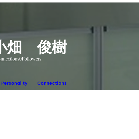
小畑 俊樹
nnections
0
Followers
Personality
Connections