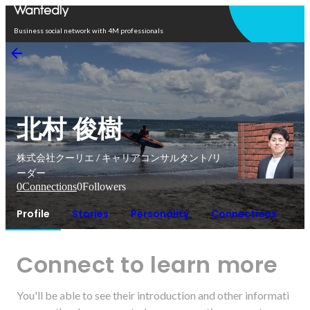
Open in app
Business social network with 4M professionals
北村 俊樹
株式会社クーリエ / キャリアコンサルタント/リ
ーダー
0
Connections
0
Followers
Profile
Stories
Personality
Connections
Connect to learn more
You'll be able to see their introduction and other informati