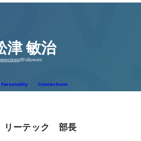
舩津 敏治
nnections
0
Followers
Personality
Connections
　リーテック　部長