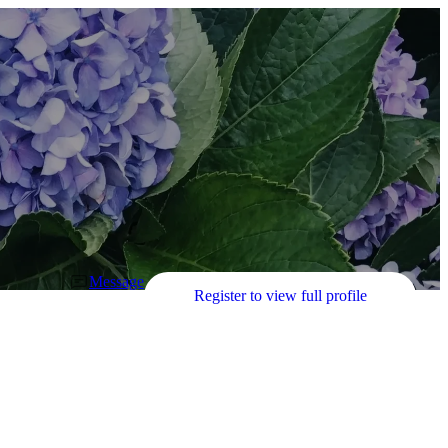
Message
Register to view full profile